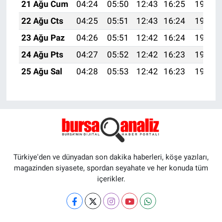
21 Ağu Cum
04:24
05:50
12:43
16:25
19:26
22 Ağu Cts
04:25
05:51
12:43
16:24
19:25
23 Ağu Paz
04:26
05:51
12:42
16:24
19:23
24 Ağu Pts
04:27
05:52
12:42
16:23
19:22
25 Ağu Sal
04:28
05:53
12:42
16:23
19:21
Türkiye'den ve dünyadan son dakika haberleri, köşe yazıları,
magazinden siyasete, spordan seyahate ve her konuda tüm
içerikler.