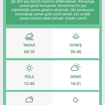
(Şu dört şey kâmil) müminin ahlâkındandır: Konuştuğu
zaman güzel konuşmak, (kendisine) bir şey
söylenildiği zaman güzelce dinlemek, (din kardeşiyle)
karşılaştığı zaman güler yüzlü olmak, söz verdiği
zaman sözüne sâdık kalmak. (Hadis-i şerif)
İMSAK
GÜNEŞ
04:10
05:40
ÖĞLE
İKINDI
12:45
16:31