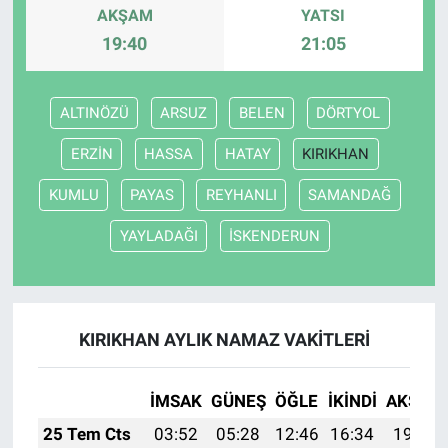
AKŞAM
YATSI
19:40
21:05
ALTINÖZÜ
ARSUZ
BELEN
DÖRTYOL
ERZİN
HASSA
HATAY
KIRIKHAN
KUMLU
PAYAS
REYHANLI
SAMANDAĞ
YAYLADAĞI
İSKENDERUN
KIRIKHAN AYLIK NAMAZ VAKITLERI
İMSAK
GÜNEŞ
ÖĞLE
İKINDI
AKŞAM
25 Tem Cts
03:52
05:28
12:46
16:34
19:54